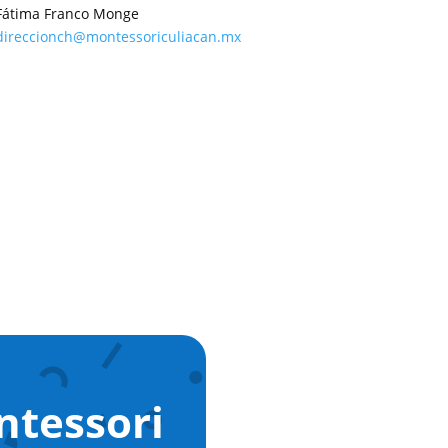
Fátima Franco Monge
direccionch@montessoriculiacan.mx
ntessori