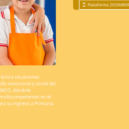
Plataforma ZOOMBE
áctica situaciones
llo emocional y social del
AMCO, dándole
 multicompetentes en el
ara su ingreso a Primaria.