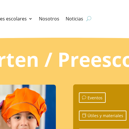
les escolares
Nosotros
Noticias
rten / Preesc
Eventos
Útiles y materiales